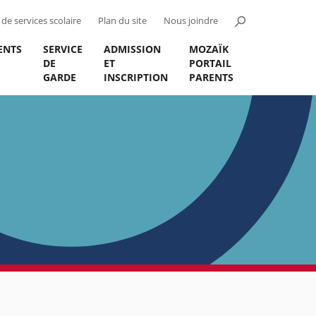
de services scolaire
Plan du site
Nous joindre
ENTS
SERVICE
ADMISSION
MOZAÏK
DE
ET
PORTAIL
GARDE
INSCRIPTION
PARENTS