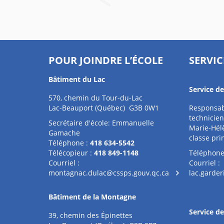
POUR JOINDRE L’ÉCOLE
SERVIC
Bâtiment du Lac
Service de
570, chemin du Tour-du-Lac
Lac-Beauport (Québec) G3B 0W1
Responsabl
technicien
Secrétaire d'école: Emmanuelle
Marie-Hél
Gamache
classe pri
Téléphone :
418 634-5542
Télécopieur :
418 849-1148
Téléphone
Courriel :
Courriel :
montagnac.dulac@cssps.gouv.qc.ca
lac.garde
Bâtiment de la Montagne
Service d
39, chemin des Épinettes