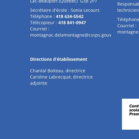
Lac-Beauport (Québec) G3B 2P7
Responsabl
Secrétaire d'école : Sonia Lecours
technicien
Téléphone :
418 634-5542
Téléphone
Télécopieur :
418 841-0947
Courriel :
Courriel :
montagne.
montagnac.delamontagne@cssps.gouv.qc.ca
Directions d’établissement
Chantal Boiteau, directrice
Caroline Labrecque, directrice
adjointe