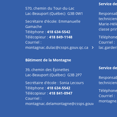
Service de
570, chemin du Tour-du-Lac
Lac-Beauport (Québec) G3B 0W1
Responsabl
technicien
Secrétaire d'école: Emmanuelle
Marie-Hél
Gamache
classe pri
Téléphone :
418 634-5542
Télécopieur :
418 849-1148
Téléphone
Courriel :
Courriel :
montagnac.dulac@cssps.gouv.qc.ca
lac.garde
Bâtiment de la Montagne
Service d
39, chemin des Épinettes
Lac-Beauport (Québec) G3B 2P7
Responsabl
Secrétaire d'école : Sonia Lecours
technicien
Téléphone :
418 634-5542
Téléphone
Télécopieur :
418 841-0947
Courriel :
Courriel :
montagne.
montagnac.delamontagne@cssps.gouv.qc.ca