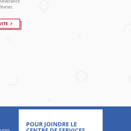
rsévérance
évrier,
UITE
POUR JOINDRE LE
CENTRE DE SERVICES
uries