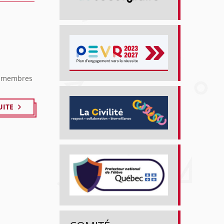
x membres
UITE