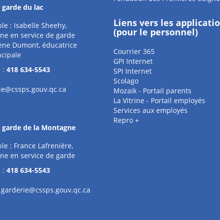
 garde du lac
Liens vers les applicati
e : Isabelle Sheehy,
(pour le personnel)
ne en service de garde
ène Dumont, éducatrice
Courrier 365
ncipale
GPI Internet
 :
418 634-5543
SPI Internet
Scolago
rie@cssps.gouv.qc.ca
Mozaik - Portail parents
La Vitrine - Portail employés
Services aux employés
Repro +
e garde de la Montagne
e : France Lafrenière,
ne en service de garde
 :
418 634-5543
garderie@cssps.gouv.qc.ca