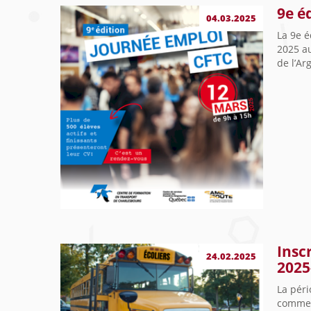
9e é
04.03.2025
La 9e é
2025 au
de l’Ar
Insc
24.02.2025
2025
La péri
commen