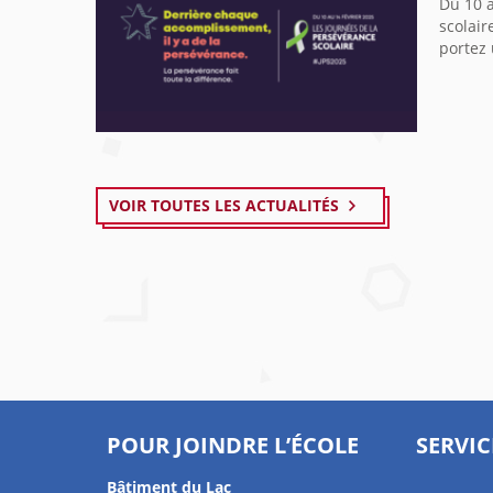
Du 10 a
scolair
portez 
VOIR TOUTES LES ACTUALITÉS
POUR JOINDRE L’ÉCOLE
SERVIC
Bâtiment du Lac