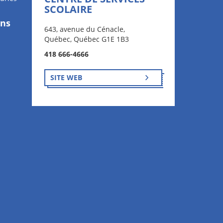
SCOLAIRE
ons
643, avenue du Cénacle,
Québec, Québec G1E 1B3
418 666-4666
SITE WEB