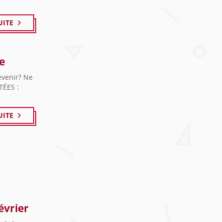
UITE
e
evenir? Ne
TÉES :
UITE
évrier