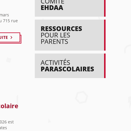
COMITÉ
EHDAA
 mars
u 715 rue
RESSOURCES
POUR LES
UITE
PARENTS
ACTIVITÉS
PARASCOLAIRES
colaire
2026 est
ates